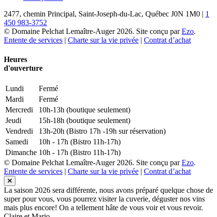
2477, chemin Principal, Saint-Joseph-du-Lac, Québec J0N 1M0 |
1
450 983-3752
© Domaine Pelchat Lemaître-Auger 2026. Site conçu par
Ezo
.
Entente de services
|
Charte sur la vie privée
|
Contrat d’achat
Heures
d'ouverture
Lundi
Fermé
Mardi
Fermé
Mercredi
10h-13h (boutique seulement)
Jeudi
15h-18h (boutique seulement)
Vendredi
13h-20h (Bistro 17h -19h sur réservation)
Samedi
10h - 17h (Bistro 11h-17h)
Dimanche
10h - 17h (Bistro 11h-17h)
© Domaine Pelchat Lemaître-Auger 2026. Site conçu par
Ezo
.
Entente de services
|
Charte sur la vie privée
|
Contrat d’achat
La saison 2026 sera différente, nous avons préparé quelque chose de
super pour vous, vous pourrez visiter la cuverie, déguster nos vins
mais plus encore! On a tellement hâte de vous voir et vous revoir.
Claire et Mario