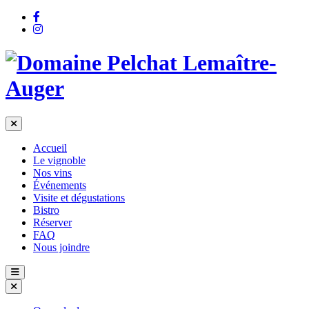
Accueil
Le vignoble
Nos vins
Événements
Visite et dégustations
Bistro
Réserver
FAQ
Nous joindre