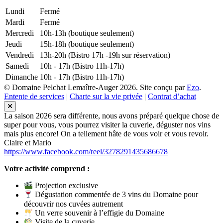
Lundi
Fermé
Mardi
Fermé
Mercredi
10h-13h (boutique seulement)
Jeudi
15h-18h (boutique seulement)
Vendredi
13h-20h (Bistro 17h -19h sur réservation)
Samedi
10h - 17h (Bistro 11h-17h)
Dimanche
10h - 17h (Bistro 11h-17h)
© Domaine Pelchat Lemaître-Auger 2026. Site conçu par
Ezo
.
Entente de services
|
Charte sur la vie privée
|
Contrat d’achat
La saison 2026 sera différente, nous avons préparé quelque chose de
super pour vous, vous pourrez visiter la cuverie, déguster nos vins
mais plus encore! On a tellement hâte de vous voir et vous revoir.
Claire et Mario
https://www.facebook.com/reel/3278291435686678
Votre activité comprend :
Projection exclusive
Dégustation commentée de 3 vins du Domaine pour
découvrir nos cuvées autrement
Un verre souvenir à l’effigie du Domaine
Visite de la cuverie