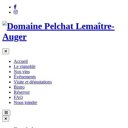
Accueil
Le vignoble
Nos vins
Événements
Visite et dégustations
Bistro
Réserver
FAQ
Nous joindre