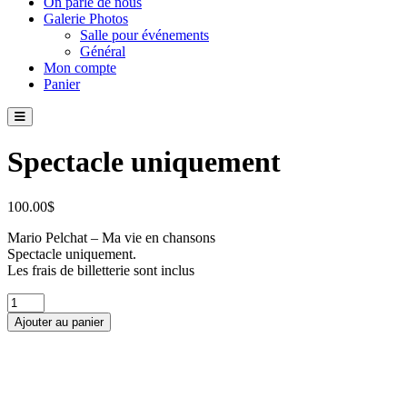
On parle de nous
Galerie Photos
Salle pour événements
Général
Mon compte
Panier
Spectacle uniquement
100.00
$
Mario Pelchat – Ma vie en chansons
Spectacle uniquement.
Les frais de billetterie sont inclus
quantité
de
Ajouter au panier
Spectacle
uniquement