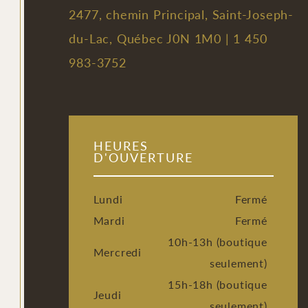
2477, chemin Principal, Saint-Joseph-
du-Lac, Québec J0N 1M0 |
1 450
983-3752
HEURES
D'OUVERTURE
Lundi
Fermé
Mardi
Fermé
10h-13h (boutique
Mercredi
seulement)
15h-18h (boutique
Jeudi
seulement)