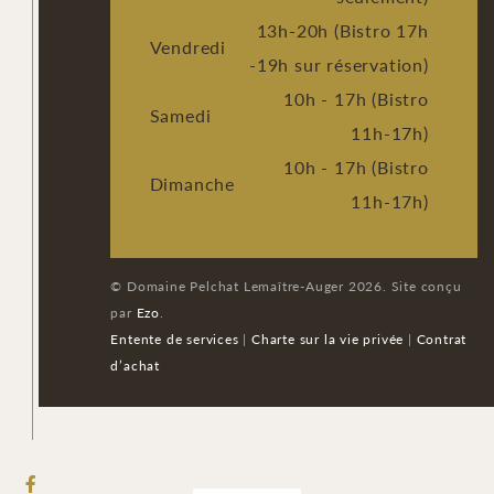
13h-20h (Bistro 17h
Vendredi
-19h sur réservation)
10h - 17h (Bistro
Samedi
11h-17h)
10h - 17h (Bistro
Dimanche
11h-17h)
© Domaine Pelchat Lemaître-Auger 2026. Site conçu
par
Ezo
.
Entente de services
|
Charte sur la vie privée
|
Contrat
d’achat