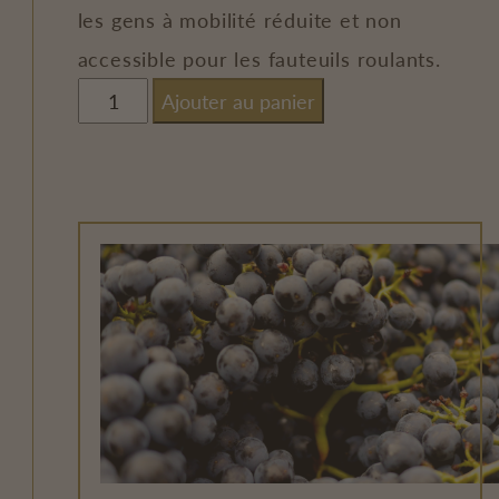
les gens à mobilité réduite et non
accessible pour les fauteuils roulants.
quantité
Ajouter au panier
de
Spectacle
incluant
assiette
gourmande
et
dégustation
-
Section
Mezzanine