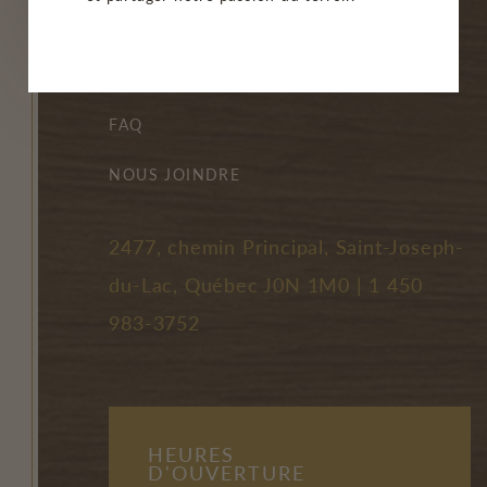
BISTRO/GROUPE
MON COMPTE
FAQ
NOUS JOINDRE
2477, chemin Principal, Saint-Joseph-
du-Lac, Québec J0N 1M0 |
1 450
983-3752
HEURES
D'OUVERTURE