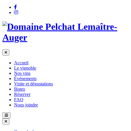
Accueil
Le vignoble
Nos vins
Événements
Visite et dégustations
Bistro
Réserver
FAQ
Nous joindre