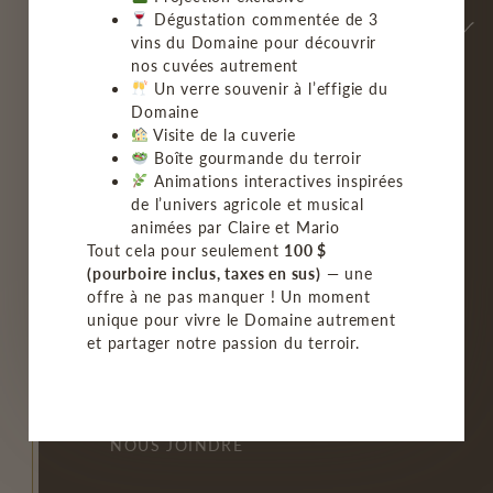
Dégustation commentée de 3
vins du Domaine pour découvrir
nos cuvées autrement
Un verre souvenir à l’effigie du
Domaine
Visite de la cuverie
ACCUEIL
Boîte gourmande du terroir
Animations interactives inspirées
LE VIGNOBLE
de l’univers agricole et musical
animées par Claire et Mario
NOS VINS
Tout cela pour seulement
100 $
(pourboire inclus, taxes en sus)
— une
BISTRO/GROUPE
offre à ne pas manquer ! Un moment
unique pour vivre le Domaine autrement
et partager notre passion du terroir.
MON COMPTE
FAQ
NOUS JOINDRE