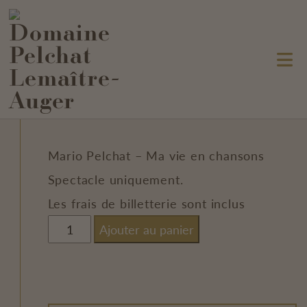
Spectacle uniquement
100.00
$
Mario Pelchat – Ma vie en chansons
Spectacle uniquement.
Les frais de billetterie sont inclus
quantité
Ajouter au panier
de
Spectacle
uniquement