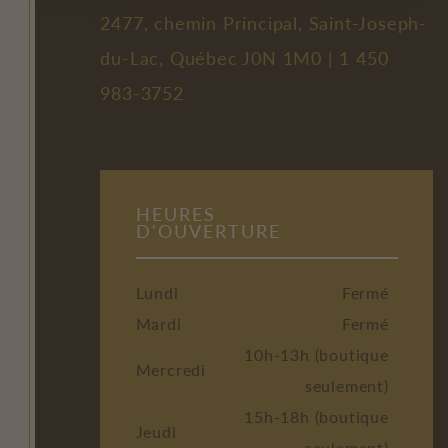
2477, chemin Principal, Saint-Joseph-
du-Lac, Québec J0N 1M0 |
1 450
983-3752
HEURES
D'OUVERTURE
Lundi
Fermé
Mardi
Fermé
10h-13h (boutique
Mercredi
seulement)
15h-18h (boutique
Jeudi
seulement)