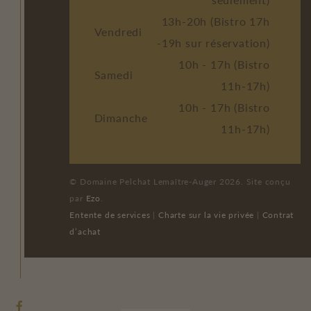
13h-20h (Bistro 17h
Vendredi
-19h sur réservation)
10h - 17h (Bistro
Samedi
11h-17h)
10h - 17h (Bistro
Dimanche
11h-17h)
© Domaine Pelchat Lemaître-Auger 2026. Site conçu
par
Ezo
.
Entente de services
|
Charte sur la vie privée
|
Contrat
d’achat