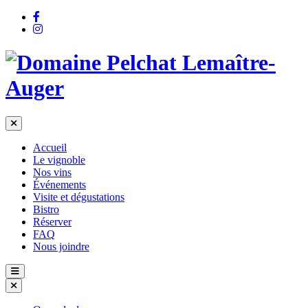
Accueil
Le vignoble
Nos vins
Événements
Visite et dégustations
Bistro
Réserver
FAQ
Nous joindre