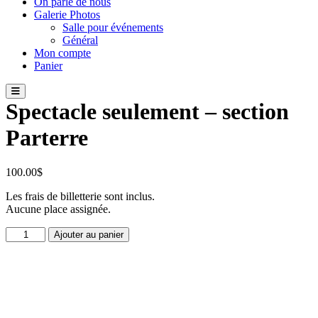
On parle de nous
Galerie Photos
Salle pour événements
Général
Mon compte
Panier
Spectacle seulement – section
Parterre
100.00
$
Les frais de billetterie sont inclus.
Aucune place assignée.
quantité
Ajouter au panier
de
Spectacle
seulement
-
section
Parterre