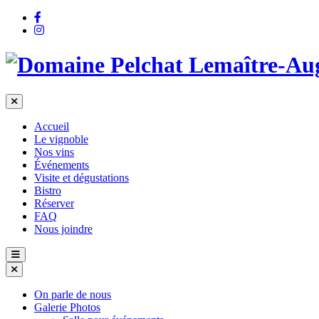
Accueil
Le vignoble
Nos vins
Événements
Visite et dégustations
Bistro
Réserver
FAQ
Nous joindre
On parle de nous
Galerie Photos