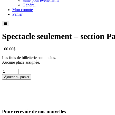
Salle pour événements
Général
Mon compte
Panier
Spectacle seulement – section P
100.00
$
Les frais de billetterie sont inclus.
Aucune place assignée.
quantité
de
Ajouter au panier
Spectacle
seulement
-
section
Parterre
Pour recevoir de nos nouvelles