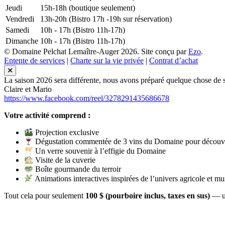
Jeudi
15h-18h (boutique seulement)
Vendredi
13h-20h (Bistro 17h -19h sur réservation)
Samedi
10h - 17h (Bistro 11h-17h)
Dimanche
10h - 17h (Bistro 11h-17h)
© Domaine Pelchat Lemaître-Auger 2026. Site conçu par
Ezo
.
Entente de services
|
Charte sur la vie privée
|
Contrat d’achat
La saison 2026 sera différente, nous avons préparé quelque chose de su
Claire et Mario
https://www.facebook.com/reel/3278291435686678
Votre activité comprend :
Projection exclusive
Dégustation commentée de 3 vins du Domaine pour découvr
Un verre souvenir à l’effigie du Domaine
Visite de la cuverie
Boîte gourmande du terroir
Animations interactives inspirées de l’univers agricole et mu
Tout cela pour seulement
100 $ (pourboire inclus, taxes en sus)
— un