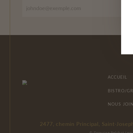
ACCUEIL
BISTRO/G
NOUS JOI
2477, chemin Principal, Saint-Jos
© Domaine Pelchat Lema