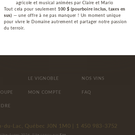
agricole et musical animées par Claire et Mario
M'INSCRIRE
Tout cela pour seulement
100 $ (pourboire inclus, taxes en
sus)
— une offre à ne pas manquer ! Un moment unique
pour vivre le Domaine autrement et partager notre passion
du terroir.
LE VIGNOBLE
NOS VINS
ROUPE
MON COMPTE
FAQ
NDRE
eph-du-Lac, Québec J0N 1M0 |
1 450 983-3752
ître-Auger 2026. Site conçu par
Ezo
.