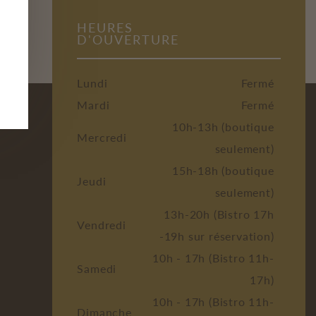
HEURES
D'OUVERTURE
Lundi
Fermé
Mardi
Fermé
10h-13h (boutique
Mercredi
seulement)
15h-18h (boutique
Jeudi
seulement)
13h-20h (Bistro 17h
Vendredi
-19h sur réservation)
10h - 17h (Bistro 11h-
Samedi
17h)
10h - 17h (Bistro 11h-
Dimanche