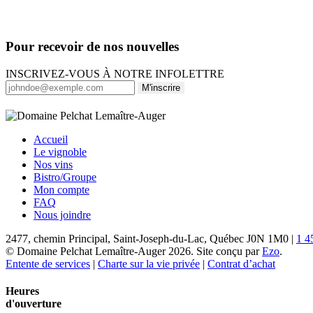
Parterre
Pour recevoir de nos nouvelles
INSCRIVEZ-VOUS À NOTRE INFOLETTRE
M'inscrire
Accueil
Le vignoble
Nos vins
Bistro/Groupe
Mon compte
FAQ
Nous joindre
2477, chemin Principal, Saint-Joseph-du-Lac, Québec J0N 1M0 |
1 4
© Domaine Pelchat Lemaître-Auger 2026. Site conçu par
Ezo
.
Entente de services
|
Charte sur la vie privée
|
Contrat d’achat
Heures
d'ouverture