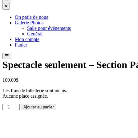
On parle de nous
Galerie Photos
Salle pour événements
Général
Mon compte
Panier
Spectacle seulement – Section P
100.00
$
Les frais de billetterie sont inclus.
Aucune place assignée.
quantité
Ajouter au panier
de
Spectacle
seulement
-
Section