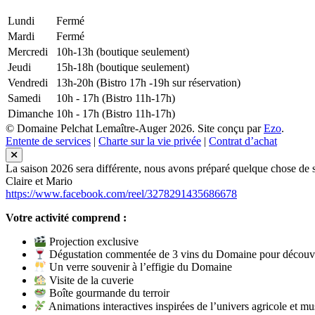
Lundi
Fermé
Mardi
Fermé
Mercredi
10h-13h (boutique seulement)
Jeudi
15h-18h (boutique seulement)
Vendredi
13h-20h (Bistro 17h -19h sur réservation)
Samedi
10h - 17h (Bistro 11h-17h)
Dimanche
10h - 17h (Bistro 11h-17h)
© Domaine Pelchat Lemaître-Auger 2026. Site conçu par
Ezo
.
Entente de services
|
Charte sur la vie privée
|
Contrat d’achat
La saison 2026 sera différente, nous avons préparé quelque chose de su
Claire et Mario
https://www.facebook.com/reel/3278291435686678
Votre activité comprend :
Projection exclusive
Dégustation commentée de 3 vins du Domaine pour découvr
Un verre souvenir à l’effigie du Domaine
Visite de la cuverie
Boîte gourmande du terroir
Animations interactives inspirées de l’univers agricole et mu