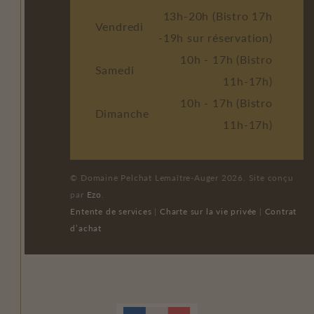
13h-20h (Bistro 17h
Vendredi
-19h sur réservation)
10h - 17h (Bistro
Samedi
11h-17h)
10h - 17h (Bistro
Dimanche
11h-17h)
© Domaine Pelchat Lemaître-Auger 2026. Site conçu
par
Ezo
.
Entente de services
|
Charte sur la vie privée
|
Contrat
d’achat