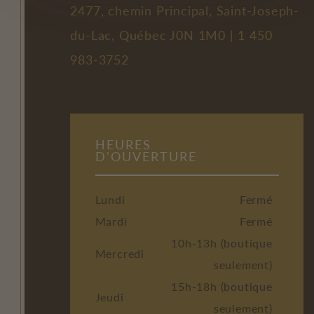
2477, chemin Principal, Saint-Joseph-
du-Lac, Québec J0N 1M0 |
1 450
983-3752
HEURES
D'OUVERTURE
Lundi
Fermé
Mardi
Fermé
10h-13h (boutique
Mercredi
seulement)
15h-18h (boutique
Jeudi
seulement)