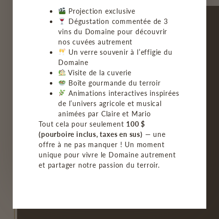
Projection exclusive
Dégustation commentée de 3
vins du Domaine pour découvrir
nos cuvées autrement
Un verre souvenir à l’effigie du
ACCUEIL
Domaine
Visite de la cuverie
LE VIGNOBLE
Boîte gourmande du terroir
Animations interactives inspirées
de l’univers agricole et musical
NOS VINS
animées par Claire et Mario
Tout cela pour seulement
100 $
BISTRO/GROUPE
(pourboire inclus, taxes en sus)
— une
offre à ne pas manquer ! Un moment
MON COMPTE
unique pour vivre le Domaine autrement
et partager notre passion du terroir.
FAQ
NOUS JOINDRE