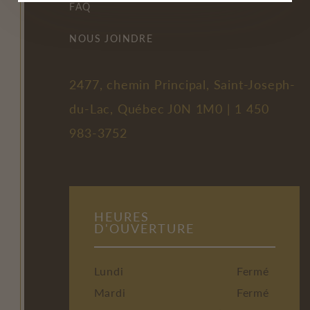
FAQ
NOUS JOINDRE
2477, chemin Principal, Saint-Joseph-
du-Lac, Québec J0N 1M0 |
1 450
983-3752
HEURES
D'OUVERTURE
Lundi
Fermé
Mardi
Fermé