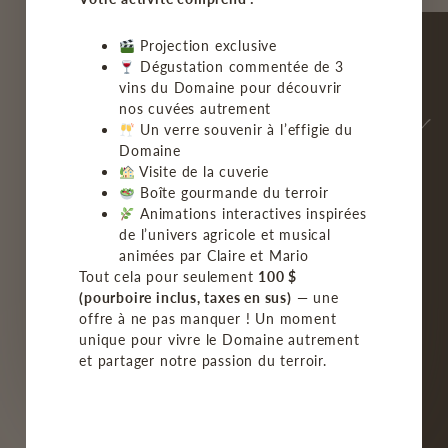
Projection exclusive
Dégustation commentée de 3
vins du Domaine pour découvrir
nos cuvées autrement
Un verre souvenir à l’effigie du
Domaine
Visite de la cuverie
Boîte gourmande du terroir
Animations interactives inspirées
ACCUEIL
de l’univers agricole et musical
animées par Claire et Mario
LE VIGNOBLE
Tout cela pour seulement
100 $
(pourboire inclus, taxes en sus)
— une
offre à ne pas manquer ! Un moment
NOS VINS
unique pour vivre le Domaine autrement
et partager notre passion du terroir.
BISTRO/GROUPE
MON COMPTE