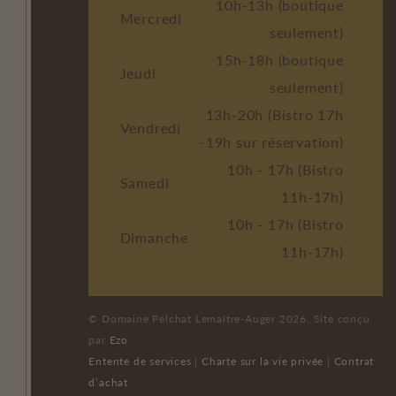
10h-13h (boutique
Mercredi
seulement)
15h-18h (boutique
Jeudi
seulement)
13h-20h (Bistro 17h
Vendredi
-19h sur réservation)
10h - 17h (Bistro
Samedi
11h-17h)
10h - 17h (Bistro
Dimanche
11h-17h)
© Domaine Pelchat Lemaître-Auger 2026. Site conçu
par
Ezo
.
Entente de services
|
Charte sur la vie privée
|
Contrat
d’achat