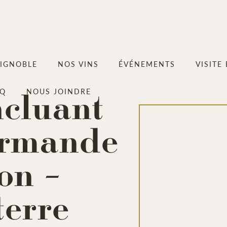
VIGNOBLE
NOS VINS
ÉVÉNEMENTS
VISITE
ncluant
AQ
NOUS JOINDRE
urmande
on –
terre