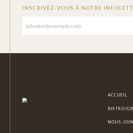
INSCRIVEZ-VOUS À NOTRE INFOLET
Section
Parterre
ACCUEIL
BISTRO/G
NOUS JOI