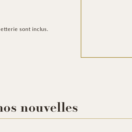
https://www.facebook.com/reel/3278291435686678
letterie sont inclus.
nos nouvelles