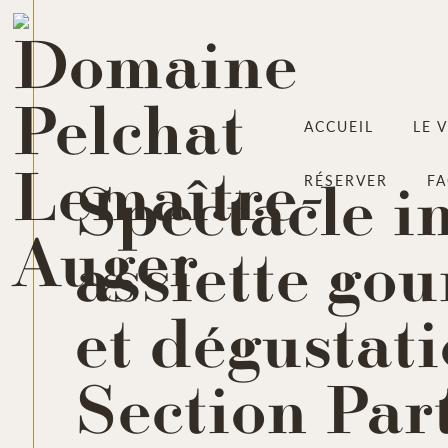
ACCUEIL
LE 
Spectacle i
RÉSERVER
F
assiette go
et dégustati
Section Par