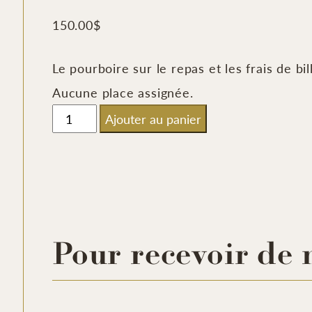
150.00
$
Le pourboire sur le repas et les frais de bil
Aucune place assignée.
quantité
Ajouter au panier
de
Spectacle
incluant
assiette
gourmande
Pour recevoir de 
et
dégustation
-