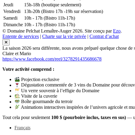
Jeudi
15h-18h (boutique seulement)
Vendredi
13h-20h (Bistro 17h -19h sur réservation)
Samedi
10h - 17h (Bistro 11h-17h)
Dimanche
10h - 17h (Bistro 11h-17h)
© Domaine Pelchat Lemaître-Auger 2026. Site conçu par
Ezo
.
Entente de services
|
Charte sur la vie privée
|
Contrat d’achat
La saison 2026 sera différente, nous avons préparé quelque chose de su
Claire et Mario
https://www.facebook.com/reel/3278291435686678
Votre activité comprend :
Projection exclusive
Dégustation commentée de 3 vins du Domaine pour découvr
Un verre souvenir à l’effigie du Domaine
Visite de la cuverie
Boîte gourmande du terroir
Animations interactives inspirées de l’univers agricole et mu
Tout cela pour seulement
100 $ (pourboire inclus, taxes en sus)
— un
Français