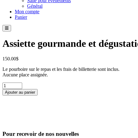
Salle pour événements
Général
Mon compte
Panier
Assiette gourmande et dégustati
150.00
$
Le pourboire sur le repas et les frais de billetterie sont inclus.
Aucune place assignée.
quantité
de
Ajouter au panier
Assiette
gourmande
et
dégustation
incluant
spectacle
-
Pour recevoir de nos nouvelles
Section