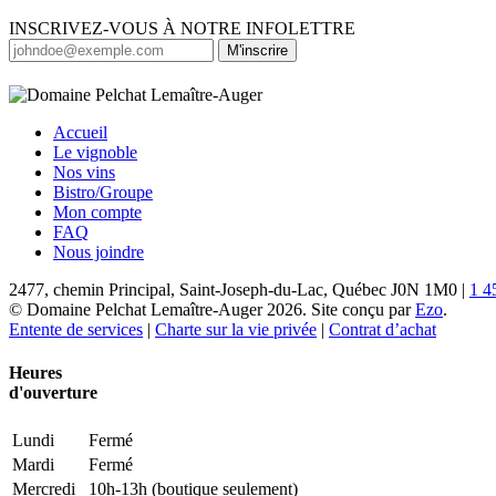
Parterre
INSCRIVEZ-VOUS À NOTRE INFOLETTRE
M'inscrire
Accueil
Le vignoble
Nos vins
Bistro/Groupe
Mon compte
FAQ
Nous joindre
2477, chemin Principal, Saint-Joseph-du-Lac, Québec J0N 1M0 |
1 4
© Domaine Pelchat Lemaître-Auger 2026. Site conçu par
Ezo
.
Entente de services
|
Charte sur la vie privée
|
Contrat d’achat
Heures
d'ouverture
Lundi
Fermé
Mardi
Fermé
Mercredi
10h-13h (boutique seulement)