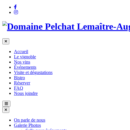
Accueil
Le vignoble
Nos vins
Événements
Visite et dégustations
Bistro
Réserver
FAQ
Nous joindre
On parle de nous
Galerie Photos