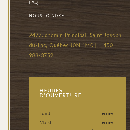
FAQ
NOUS JOINDRE
2477, chemin Principal, Saint-Joseph-
du-Lac, Québec J0N 1M0 |
1 450
983-3752
HEURES
D'OUVERTURE
Lundi
Fermé
Mardi
Fermé