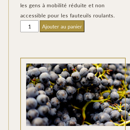
les gens à mobilité réduite et non
accessible pour les fauteuils roulants.
quantité
Ajouter au panier
de
Spectacle
incluant
assiette
gourmande
et
dégustation
-
Section
Mezzanine