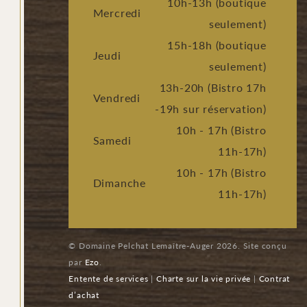
10h-13h (boutique
Mercredi
seulement)
15h-18h (boutique
Jeudi
seulement)
13h-20h (Bistro 17h
Vendredi
-19h sur réservation)
10h - 17h (Bistro
Samedi
11h-17h)
10h - 17h (Bistro
Dimanche
11h-17h)
© Domaine Pelchat Lemaître-Auger 2026. Site conçu
par
Ezo
.
Entente de services
|
Charte sur la vie privée
|
Contrat
d’achat