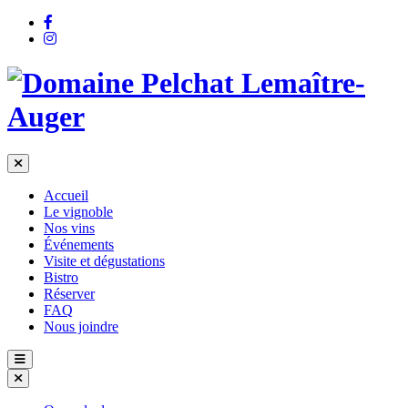
Accueil
Le vignoble
Nos vins
Événements
Visite et dégustations
Bistro
Réserver
FAQ
Nous joindre