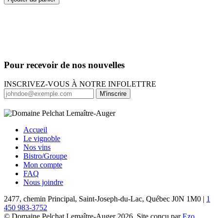
Spectacle
incluant
assiette
gourmande
et
dégustation
-
Pour recevoir de nos nouvelles
Section
Mezzanine
INSCRIVEZ-VOUS À NOTRE INFOLETTRE
M'inscrire
Accueil
Le vignoble
Nos vins
Bistro/Groupe
Mon compte
FAQ
Nous joindre
2477, chemin Principal, Saint-Joseph-du-Lac, Québec J0N 1M0 |
1
450 983-3752
© Domaine Pelchat Lemaître-Auger 2026. Site conçu par
Ezo
.