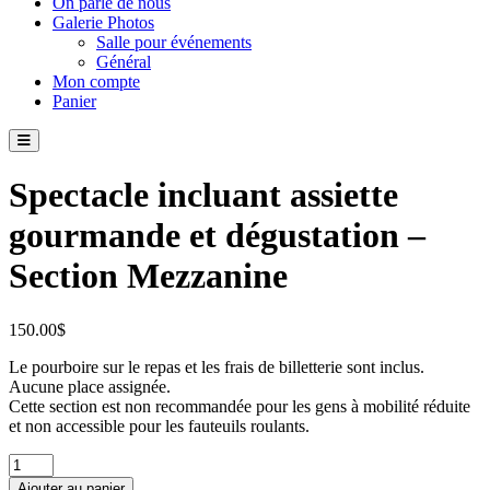
On parle de nous
Galerie Photos
Salle pour événements
Général
Mon compte
Panier
Spectacle incluant assiette
gourmande et dégustation –
Section Mezzanine
150.00
$
Le pourboire sur le repas et les frais de billetterie sont inclus.
Aucune place assignée.
Cette section est non recommandée pour les gens à mobilité réduite
et non accessible pour les fauteuils roulants.
quantité
de
Ajouter au panier