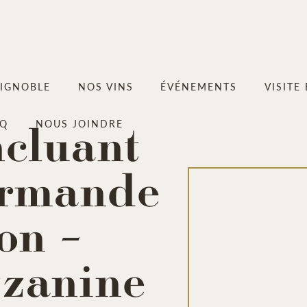
VIGNOBLE
NOS VINS
ÉVÉNEMENTS
VISITE
ncluant
AQ
NOUS JOINDRE
urmande
on –
zzanine