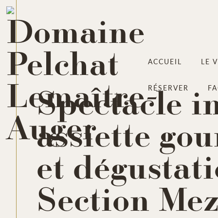
ACCUEIL
LE 
Spectacle i
RÉSERVER
F
assiette go
et dégustati
Section Me