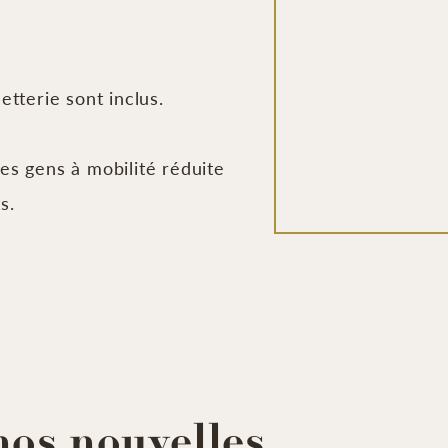
https://www.facebook.com/reel/3278291435686678
letterie sont inclus.
s gens à mobilité réduite
s.
nos nouvelles