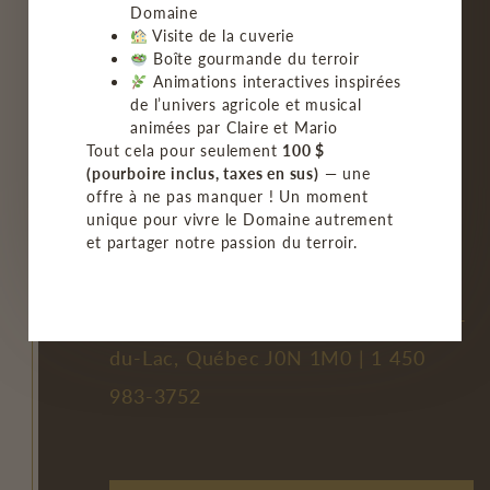
Domaine
Visite de la cuverie
NOS VINS
Boîte gourmande du terroir
Animations interactives inspirées
BISTRO/GROUPE
de l’univers agricole et musical
animées par Claire et Mario
MON COMPTE
Tout cela pour seulement
100 $
(pourboire inclus, taxes en sus)
— une
offre à ne pas manquer ! Un moment
FAQ
unique pour vivre le Domaine autrement
et partager notre passion du terroir.
NOUS JOINDRE
2477, chemin Principal, Saint-Joseph-
du-Lac, Québec J0N 1M0 |
1 450
983-3752