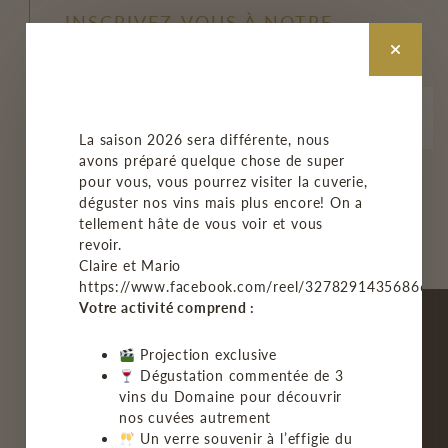
INSCRIVEZ-VOUS À NOTRE
INFOLETTRE
La saison 2026 sera différente, nous
avons préparé quelque chose de super
pour vous, vous pourrez visiter la cuverie,
M'INSCRIRE
déguster nos vins mais plus encore! On a
tellement hâte de vous voir et vous
revoir.
Claire et Mario
https://www.facebook.com/reel/3278291435686678
Votre activité comprend :
Projection exclusive
Dégustation commentée de 3
vins du Domaine pour découvrir
ACCUEIL
nos cuvées autrement
Un verre souvenir à l’effigie du
LE VIGNOBLE