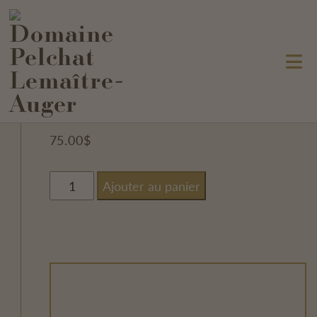
Dégustation et
assiette gourmande
75.00
$
quantité
Ajouter au panier
de
Dégustation
et
assiette
gourmande