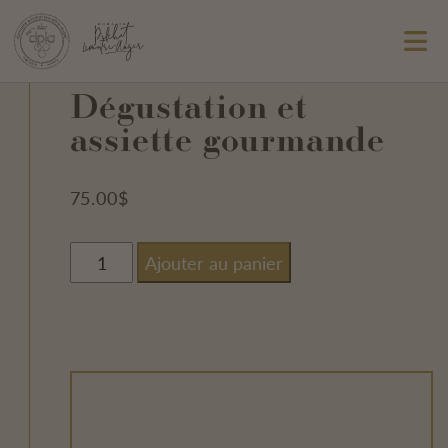
Dégustation et
assiette gourmande
75.00
$
quantité
Ajouter au panier
de
Dégustation
et
assiette
gourmande