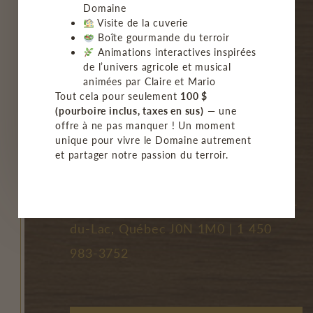
Domaine
Visite de la cuverie
NOS VINS
Boîte gourmande du terroir
Animations interactives inspirées
BISTRO/GROUPE
de l’univers agricole et musical
animées par Claire et Mario
MON COMPTE
Tout cela pour seulement
100 $
(pourboire inclus, taxes en sus)
— une
offre à ne pas manquer ! Un moment
FAQ
unique pour vivre le Domaine autrement
et partager notre passion du terroir.
NOUS JOINDRE
2477, chemin Principal, Saint-Joseph-
du-Lac, Québec J0N 1M0 |
1 450
983-3752