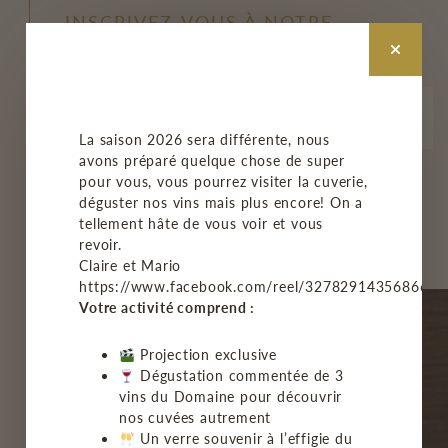
INSCRIVEZ-VOUS À NOTRE
INFOLETTRE
La saison 2026 sera différente, nous
avons préparé quelque chose de super
pour vous, vous pourrez visiter la cuverie,
M'INSCRIRE
déguster nos vins mais plus encore! On a
tellement hâte de vous voir et vous
revoir.
Claire et Mario
https://www.facebook.com/reel/3278291435686678
Votre activité comprend :
Projection exclusive
Dégustation commentée de 3
vins du Domaine pour découvrir
ACCUEIL
nos cuvées autrement
Un verre souvenir à l’effigie du
LE VIGNOBLE