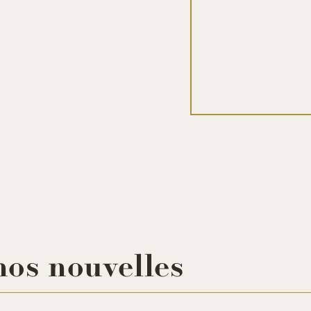
https://www.facebook.com/reel/3278291435686678
nos nouvelles