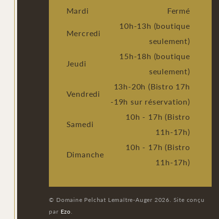
Mardi
Fermé
10h-13h (boutique
Mercredi
seulement)
15h-18h (boutique
Jeudi
seulement)
13h-20h (Bistro 17h
Vendredi
-19h sur réservation)
10h - 17h (Bistro
Samedi
11h-17h)
10h - 17h (Bistro
Dimanche
11h-17h)
© Domaine Pelchat Lemaître-Auger 2026. Site conçu
par
Ezo
.