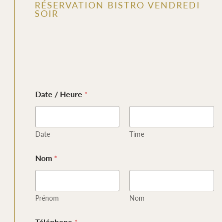
RÉSERVATION BISTRO VENDREDI
SOIR
H
Date / Heure
*
e
u
r
e
N
Date
Time
o
m
Nom
*
C
o
u
r
Prénom
Nom
r
i
e
Téléphone
*