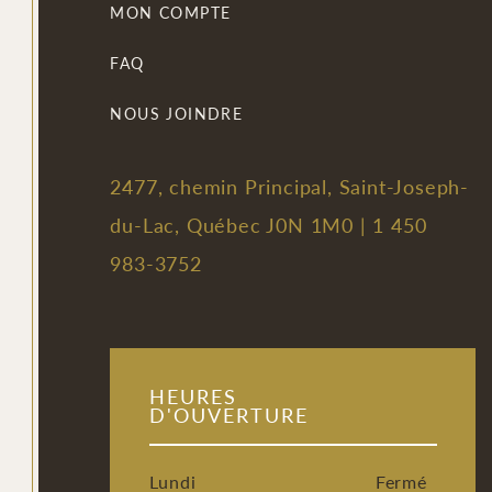
MON COMPTE
FAQ
NOUS JOINDRE
2477, chemin Principal, Saint-Joseph-
du-Lac, Québec J0N 1M0 |
1 450
983-3752
HEURES
D'OUVERTURE
Lundi
Fermé