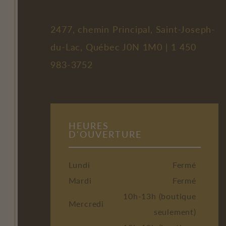
2477, chemin Principal, Saint-Joseph-
du-Lac, Québec J0N 1M0 |
1 450
983-3752
HEURES
D'OUVERTURE
Lundi
Fermé
Mardi
Fermé
10h-13h (boutique
Mercredi
seulement)