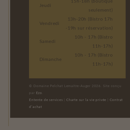
15h-18h (boutique
Jeudi
seulement)
13h-20h (Bistro 17h
Vendredi
-19h sur réservation)
10h - 17h (Bistro
Samedi
11h-17h)
10h - 17h (Bistro
Dimanche
11h-17h)
© Domaine Pelchat Lemaître-Auger 2026. Site conçu
par
Ezo
.
Entente de services
|
Charte sur la vie privée
|
Contrat
d’achat