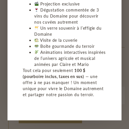
Projection exclusive
Dégustation commentée de 3
vins du Domaine pour découvrir
Pour recevoir de
nos cuvées autrement
Un verre souvenir à l’effigie du
nos nouvelles
Domaine
Visite de la cuverie
Boîte gourmande du terroir
Animations interactives inspirées
de l’univers agricole et musical
animées par Claire et Mario
INSCRIVEZ-VOUS À NOTRE
Tout cela pour seulement
100 $
(pourboire inclus, taxes en sus)
— une
INFOLETTRE
offre à ne pas manquer ! Un moment
unique pour vivre le Domaine autrement
et partager notre passion du terroir.
M'INSCRIRE