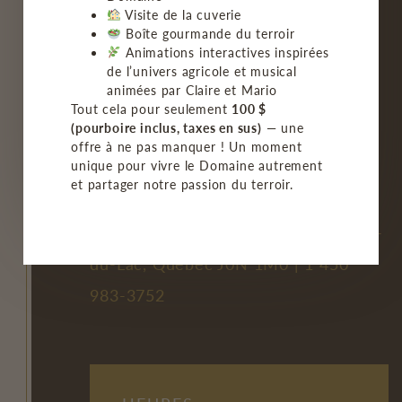
NOS VINS
Visite de la cuverie
Boîte gourmande du terroir
BISTRO/GROUPE
Animations interactives inspirées
de l’univers agricole et musical
animées par Claire et Mario
MON COMPTE
Tout cela pour seulement
100 $
(pourboire inclus, taxes en sus)
— une
FAQ
offre à ne pas manquer ! Un moment
unique pour vivre le Domaine autrement
NOUS JOINDRE
et partager notre passion du terroir.
2477, chemin Principal, Saint-Joseph-
du-Lac, Québec J0N 1M0 |
1 450
983-3752