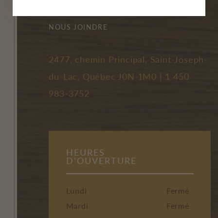
FAQ
NOUS JOINDRE
2477, chemin Principal, Saint-Joseph-
du-Lac, Québec J0N 1M0 |
1 450
983-3752
HEURES
D'OUVERTURE
Lundi
Fermé
Mardi
Fermé