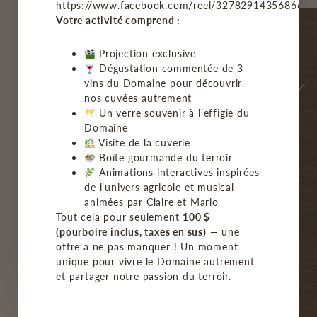
https://www.facebook.com/reel/3278291435686678
Votre activité comprend :
Projection exclusive
Dégustation commentée de 3
vins du Domaine pour découvrir
nos cuvées autrement
Un verre souvenir à l’effigie du
Domaine
Visite de la cuverie
Boîte gourmande du terroir
ACCUEIL
Animations interactives inspirées
de l’univers agricole et musical
LE VIGNOBLE
animées par Claire et Mario
Tout cela pour seulement
100 $
NOS VINS
(pourboire inclus, taxes en sus)
— une
offre à ne pas manquer ! Un moment
BISTRO/GROUPE
unique pour vivre le Domaine autrement
et partager notre passion du terroir.
MON COMPTE