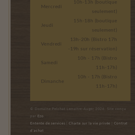
10h-13h (boutique
Mercredi
seulement)
15h-18h (boutique
Jeudi
seulement)
13h-20h (Bistro 17h
Vendredi
-19h sur réservation)
10h - 17h (Bistro
Samedi
11h-17h)
10h - 17h (Bistro
Dimanche
11h-17h)
© Domaine Pelchat Lemaître-Auger 2026. Site conçu
par
Ezo
.
Entente de services
|
Charte sur la vie privée
|
Contrat
d’achat