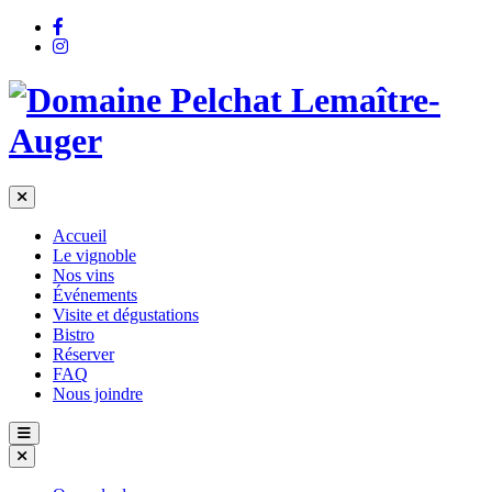
Accueil
Le vignoble
Nos vins
Événements
Visite et dégustations
Bistro
Réserver
FAQ
Nous joindre