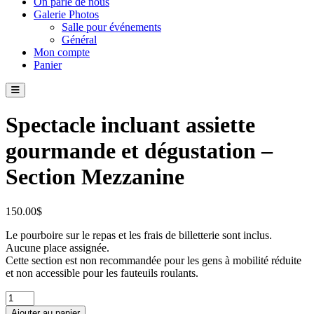
On parle de nous
Galerie Photos
Salle pour événements
Général
Mon compte
Panier
Spectacle incluant assiette
gourmande et dégustation –
Section Mezzanine
150.00
$
Le pourboire sur le repas et les frais de billetterie sont inclus.
Aucune place assignée.
Cette section est non recommandée pour les gens à mobilité réduite
et non accessible pour les fauteuils roulants.
quantité
de
Ajouter au panier