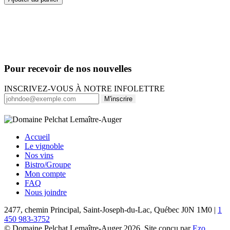
Spectacle
incluant
assiette
gourmande
et
dégustation
-
Pour recevoir de nos nouvelles
Section
Mezzanine
INSCRIVEZ-VOUS À NOTRE INFOLETTRE
M'inscrire
Accueil
Le vignoble
Nos vins
Bistro/Groupe
Mon compte
FAQ
Nous joindre
2477, chemin Principal, Saint-Joseph-du-Lac, Québec J0N 1M0 |
1
450 983-3752
© Domaine Pelchat Lemaître-Auger 2026. Site conçu par
Ezo
.